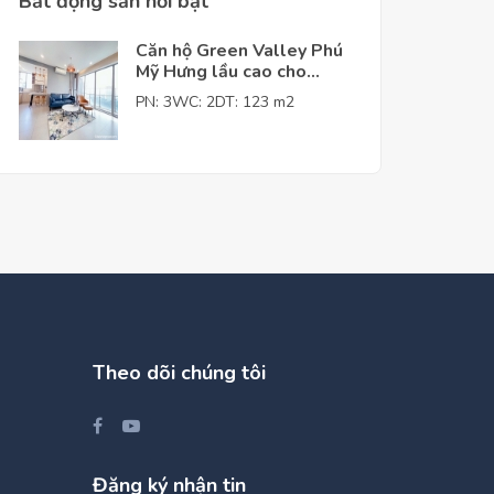
Bất động sản nỗi bật
Căn hộ Green Valley Phú
Mỹ Hưng lầu cao cho
thuê giá tốt
PN: 3
WC: 2
DT: 123 m2
Theo dõi chúng tôi
Đăng ký nhận tin