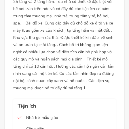
25 tầng và 2 tầng hầm. Tòa nhà có thiết kế đặc biệt với
bể bơi tràn trên nóc và có đầy đủ các tiện ích cơ bản:
trung tâm thương mại, nhà trẻ, trung tâm y tế, hồ bơi,
spa… . Bãi đỗ xe: Cung cấp đầy đủ chỗ đỗ xe ô tô và xe
máy (bao gồm xe của khách) tại tầng hầm và mặt đất. .
Khu vực thu gom rác thải: Được thiết kế kín đáo, vệ sinh
và an toàn tại mỗi tầng. . Cách bố trí không gian tiện
nghi: có nhiều lựa chọn về diện tích căn hộ phù hợp với
các quy mô và ngân sách mọi gia đình. . Thiết kế mỗi
tầng chỉ có 10 căn hộ. . Hướng các căn hộ ngăn cản tầm
nhìn sang căn hộ liên kế. Có các tầm nhìn đẹp ra đường
nội bộ, cảnh quan cây xanh và hồ nước. . Các dịch vụ,
thương mại được bố trí đầy đủ tại tầng 1
Tiện ích
Nhà trẻ, mẫu giáo
Công viên