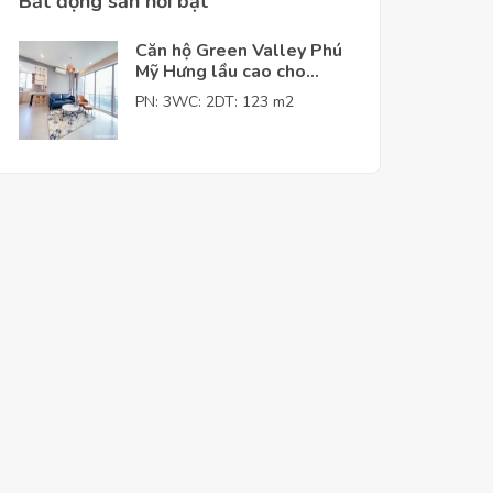
Bất động sản nỗi bật
Căn hộ Green Valley Phú
Mỹ Hưng lầu cao cho
thuê giá tốt
PN: 3
WC: 2
DT: 123 m2