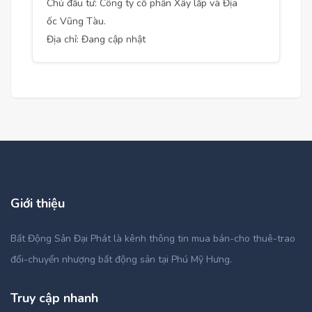
Chủ đầu tư: Công ty cổ phần Xây lắp và Địa
ốc Vũng Tàu.
Địa chỉ: Đang cập nhật
Giới thiệu
Bất Động Sản Đại Phát là kênh thông tin mua bán-cho thuê-trao
đổi-chuyển nhượng bất động sản tại Phú Mỹ Hưng.
Truy cập nhanh