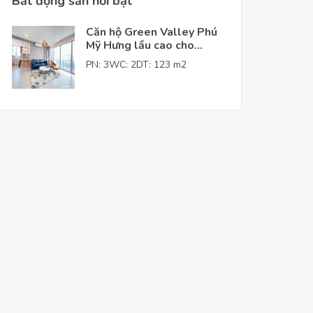
Bất động sản nỗi bật
Căn hộ Green Valley Phú
Mỹ Hưng lầu cao cho
thuê giá tốt
PN: 3
WC: 2
DT: 123 m2