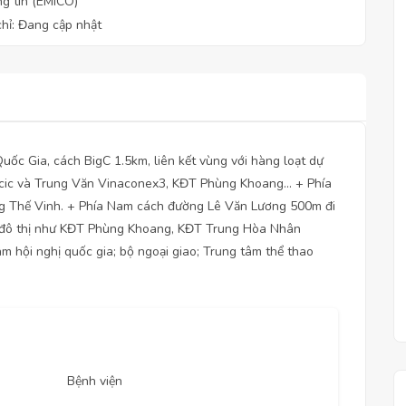
g tin (EMICO)
chỉ: Đang cập nhật
Quốc Gia, cách BigC 1.5km, liên kết vùng với hàng loạt dự
cic và Trung Văn Vinaconex3, KĐT Phùng Khoang… + Phía
g Thế Vinh. + Phía Nam cách đường Lê Văn Lương 500m đi
 đô thị như KĐT Phùng Khoang, KĐT Trung Hòa Nhân
m hội nghị quốc gia; bộ ngoại giao; Trung tâm thể thao
Bệnh viện