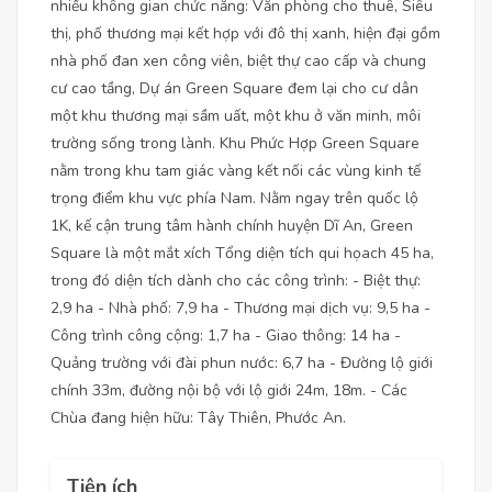
nhiều không gian chức năng: Văn phòng cho thuê, Siêu
thị, phố thương mại kết hợp với đô thị xanh, hiện đại gồm
nhà phố đan xen công viên, biệt thự cao cấp và chung
cư cao tầng, Dự án Green Square đem lại cho cư dân
một khu thương mại sầm uất, một khu ở văn minh, môi
trường sống trong lành. Khu Phức Hợp Green Square
nằm trong khu tam giác vàng kết nối các vùng kinh tế
trọng điểm khu vực phía Nam. Nằm ngay trên quốc lộ
1K, kế cận trung tâm hành chính huyện Dĩ An, Green
Square là một mắt xích Tổng diện tích qui họach 45 ha,
trong đó diện tích dành cho các công trình: - Biệt thự:
2,9 ha - Nhà phố: 7,9 ha - Thương mại dịch vụ: 9,5 ha -
Công trình công cộng: 1,7 ha - Giao thông: 14 ha -
Quảng trường với đài phun nước: 6,7 ha - Đường lộ giới
chính 33m, đường nội bộ với lộ giới 24m, 18m. - Các
Chùa đang hiện hữu: Tây Thiên, Phước An.
Tiện ích