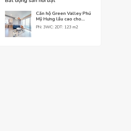
Bất động sản nỗi bật
Căn hộ Green Valley Phú
Mỹ Hưng lầu cao cho
thuê giá tốt
PN: 3
WC: 2
DT: 123 m2