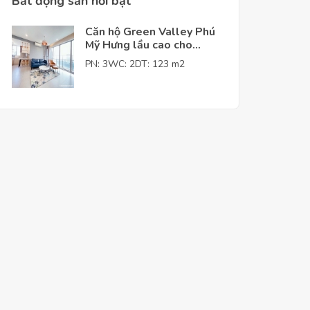
Bất động sản nỗi bật
Căn hộ Green Valley Phú
Mỹ Hưng lầu cao cho
thuê giá tốt
PN: 3
WC: 2
DT: 123 m2