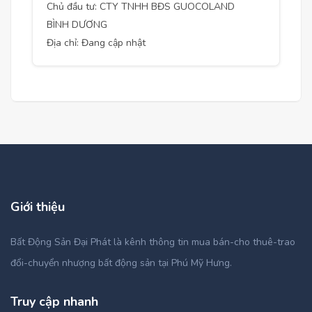
Chủ đầu tư: CTY TNHH BĐS GUOCOLAND
BÌNH DƯƠNG
Địa chỉ: Đang cập nhật
Giới thiệu
Bất Động Sản Đại Phát là kênh thông tin mua bán-cho thuê-trao
đổi-chuyển nhượng bất động sản tại Phú Mỹ Hưng.
Truy cập nhanh