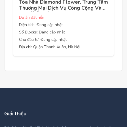
Tòa Nhà Diamond Flower, Trung Tâm
Thương Mại Dịch Vụ Công Cộng Và
Nhà Ở, Ô Đất C1 KĐT Mới Trung Hòa
Dự án đất nền
- Nhân Chính
Diện tích: Đang cập nhật
Số Blocks: Đang cập nhật
Chủ đầu tư: Đang cập nhật
Địa chỉ: Quận Thanh Xuân, Hà Nội
Giới thiệu