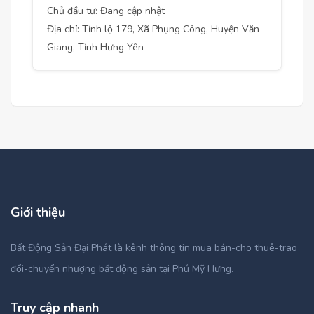
Chủ đầu tư: Đang cập nhật
Địa chỉ: Tỉnh lộ 179, Xã Phụng Công, Huyện Văn
Giang, Tỉnh Hưng Yên
Giới thiệu
Bất Động Sản Đại Phát là kênh thông tin mua bán-cho thuê-trao
đổi-chuyển nhượng bất động sản tại Phú Mỹ Hưng.
Truy cập nhanh