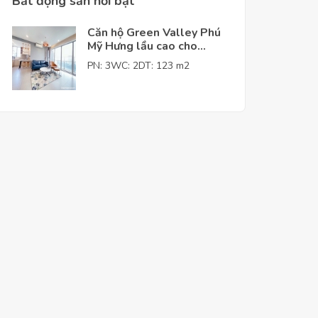
Bất động sản nỗi bật
Căn hộ Green Valley Phú
Mỹ Hưng lầu cao cho
thuê giá tốt
PN: 3
WC: 2
DT: 123 m2