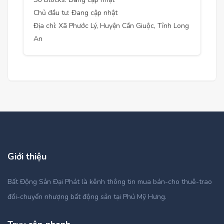
Chủ đầu tư: Đang cập nhật
Địa chỉ: Xã Phước Lý, Huyện Cần Giuộc, Tỉnh Long
An
Giới thiệu
Bất Động Sản Đại Phát là kênh thông tin mua bán-cho thuê-trao
đổi-chuyển nhượng bất động sản tại Phú Mỹ Hưng.