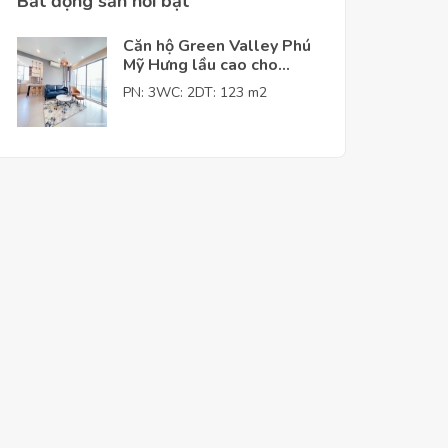
Bất động sản nỗi bật
Căn hộ Green Valley Phú
Mỹ Hưng lầu cao cho
thuê giá tốt
PN: 3
WC: 2
DT: 123 m2