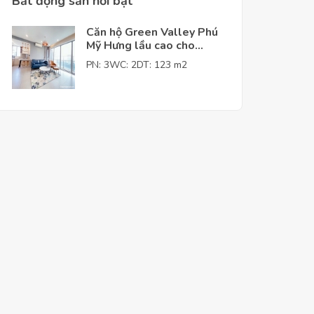
Bất động sản nỗi bật
Căn hộ Green Valley Phú
Mỹ Hưng lầu cao cho
thuê giá tốt
PN: 3
WC: 2
DT: 123 m2