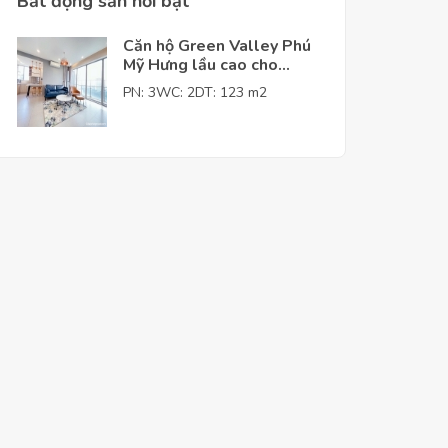
Bất động sản nỗi bật
Căn hộ Green Valley Phú
Mỹ Hưng lầu cao cho
thuê giá tốt
PN: 3
WC: 2
DT: 123 m2