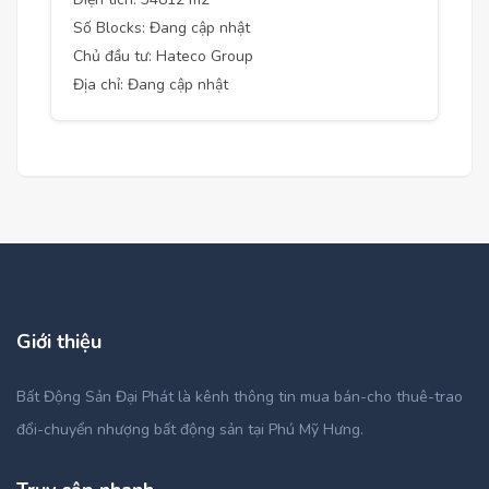
Số Blocks: Đang cập nhật
Chủ đầu tư: Hateco Group
Địa chỉ: Đang cập nhật
Giới thiệu
Bất Động Sản Đại Phát là kênh thông tin mua bán-cho thuê-trao
đổi-chuyển nhượng bất động sản tại Phú Mỹ Hưng.