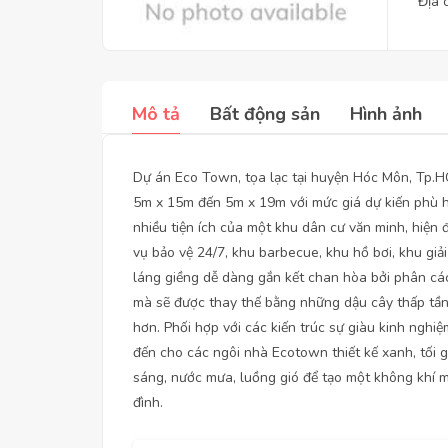
Địa 
Mô tả
Bất động sản
Hình ảnh
Dự án Eco Town, tọa lạc tại huyện Hóc Môn, Tp.HCM
5m x 15m đến 5m x 19m với mức giá dự kiến phù hợ
nhiều tiện ích của một khu dân cư văn minh, hiện 
vụ bảo vệ 24/7, khu barbecue, khu hồ bơi, khu giả
láng giềng dễ dàng gắn kết chan hòa bởi phân cá
mà sẽ được thay thế bằng những dậu cây thấp tầng
hơn. Phối hợp với các kiến trúc sự giàu kinh ngh
đến cho các ngôi nhà Ecotown thiết kế xanh, tối g
sáng, nước mưa, luồng gió để tạo một không khí 
đình.