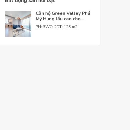
Bất động sản nỗi bật
Căn hộ Green Valley Phú
Mỹ Hưng lầu cao cho
thuê giá tốt
PN: 3
WC: 2
DT: 123 m2