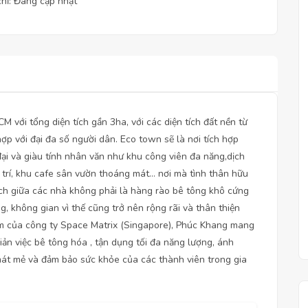
chỉ: Đang cập nhật
 với tổng diện tích gần 3ha, với các diện tích đất nền từ
p với đại đa số người dân. Eco town sẽ là nơi tích hợp
đại và giàu tính nhân văn như khu công viên đa năng,dịch
i trí, khu cafe sân vườn thoáng mát… nơi mà tình thân hữu
ch giữa các nhà không phải là hàng rào bê tông khô cứng
, không gian vì thế cũng trở nên rộng rãi và thân thiện
iệm của công ty Space Matrix (Singapore), Phúc Khang mang
iản việc bê tông hóa , tận dụng tối đa năng lượng, ánh
mát mẻ và đảm bảo sức khỏe của các thành viên trong gia