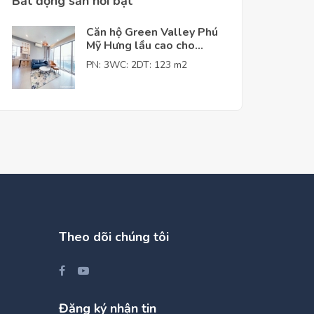
Bất động sản nỗi bật
Căn hộ Green Valley Phú
Mỹ Hưng lầu cao cho
thuê giá tốt
PN: 3
WC: 2
DT: 123 m2
Theo dõi chúng tôi
Đăng ký nhận tin