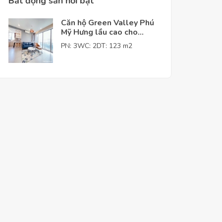
Bất động sản nỗi bật
Căn hộ Green Valley Phú
Mỹ Hưng lầu cao cho
thuê giá tốt
PN: 3
WC: 2
DT: 123 m2