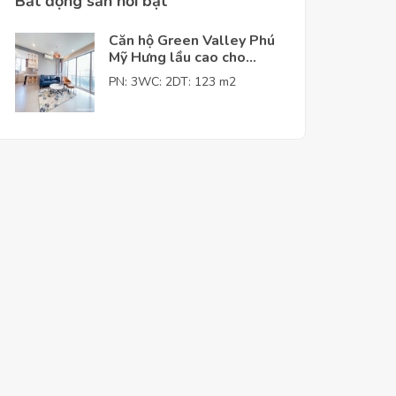
Bất động sản nỗi bật
Căn hộ Green Valley Phú
Mỹ Hưng lầu cao cho
thuê giá tốt
PN: 3
WC: 2
DT: 123 m2