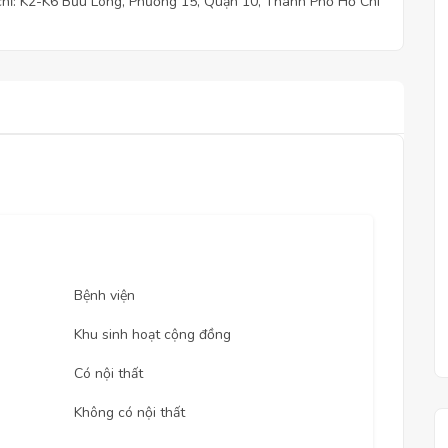
chỉ: K2-K6 Bửu Long, Phường 15, Quận 10, Thành Phố Hồ Chí
h
Bệnh viện
Khu sinh hoạt cộng đồng
Có nội thất
Không có nội thất