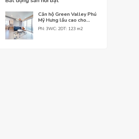
Bất động sản nỗi bật
Căn hộ Green Valley Phú
Mỹ Hưng lầu cao cho
thuê giá tốt
PN: 3
WC: 2
DT: 123 m2