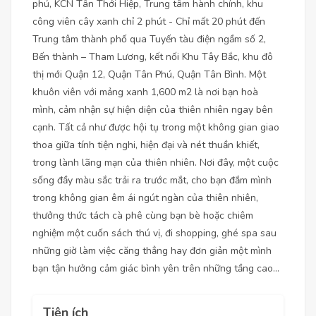
phú, KCN Tân Thới Hiệp, Trung tâm hành chính, khu
công viên cây xanh chỉ 2 phút - Chỉ mất 20 phút đến
Trung tâm thành phố qua Tuyến tàu điện ngầm số 2,
Bến thành – Tham Lương, kết nối Khu Tây Bắc, khu đô
thị mới Quận 12, Quận Tân Phú, Quận Tân Bình. Một
khuôn viên với mảng xanh 1,600 m2 là nơi bạn hoà
mình, cảm nhận sự hiện diện của thiên nhiên ngay bên
cạnh. Tất cả như được hội tụ trong một không gian giao
thoa giữa tính tiện nghi, hiện đại và nét thuần khiết,
trong lành lãng mạn của thiên nhiên. Nơi đây, một cuộc
sống đầy màu sắc trải ra trước mắt, cho bạn đắm mình
trong không gian êm ái ngút ngàn của thiên nhiên,
thưởng thức tách cà phê cùng bạn bè hoặc chiêm
nghiệm một cuốn sách thú vị, đi shopping, ghé spa sau
những giờ làm việc căng thẳng hay đơn giản một mình
bạn tận hưởng cảm giác bình yên trên những tầng cao...
Tiện ích