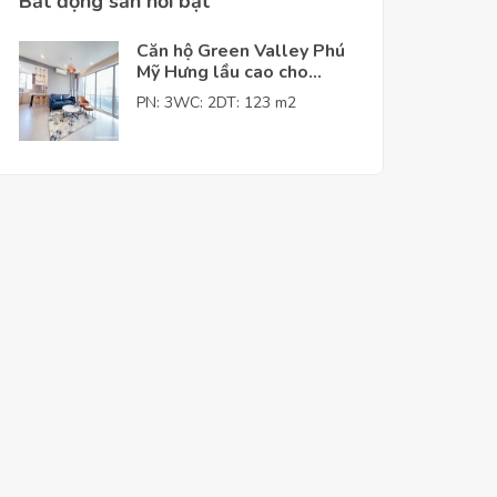
Bất động sản nỗi bật
Căn hộ Green Valley Phú
Mỹ Hưng lầu cao cho
thuê giá tốt
PN: 3
WC: 2
DT: 123 m2