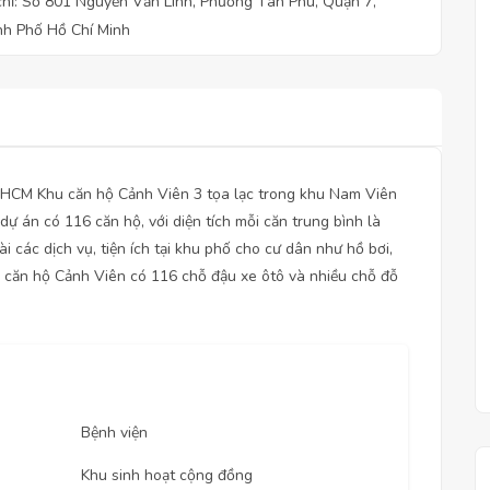
chỉ: Số 801 Nguyễn Văn Linh, Phường Tân Phú, Quận 7,
h Phố Hồ Chí Minh
TP.HCM Khu căn hộ Cảnh Viên 3 tọa lạc trong khu Nam Viên
dự án có 116 căn hộ, với diện tích mỗi căn trung bình là
 các dịch vụ, tiện ích tại khu phố cho cư dân như hồ bơi,
u căn hộ Cảnh Viên có 116 chỗ đậu xe ôtô và nhiều chỗ đỗ
Bệnh viện
Khu sinh hoạt cộng đồng