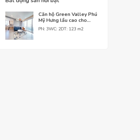
Bất động sản nỗi bật
Căn hộ Green Valley Phú
Mỹ Hưng lầu cao cho
thuê giá tốt
PN: 3
WC: 2
DT: 123 m2