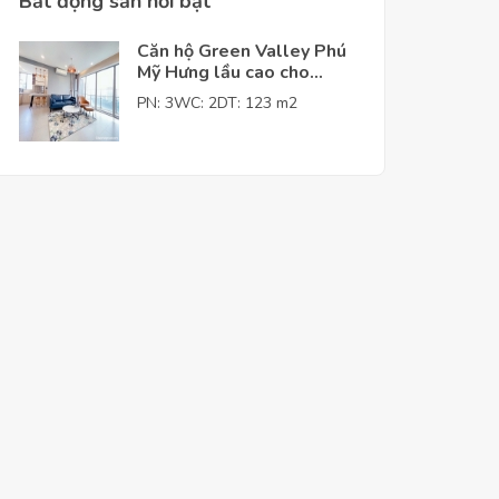
Bất động sản nỗi bật
Căn hộ Green Valley Phú
Mỹ Hưng lầu cao cho
thuê giá tốt
PN: 3
WC: 2
DT: 123 m2